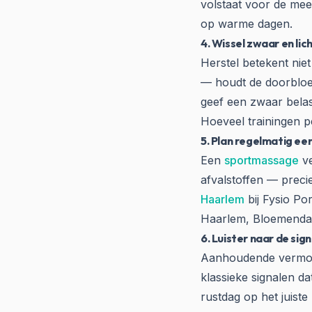
volstaat voor de mee
op warme dagen.
4. Wissel zwaar en lich
Herstel betekent nie
— houdt de doorbloed
geef een zwaar belas
Hoeveel trainingen pe
5. Plan regelmatig e
Een
sportmassage
v
afvalstoffen — preci
Haarlem
bij Fysio P
Haarlem, Bloemenda
6. Luister naar de sig
Aanhoudende vermoeid
klassieke signalen da
rustdag op het juist