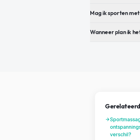
Mag ik sporten met 
Wanneer plan ik he
Gerelateerd
Sportmassag
ontspannings
verschil?