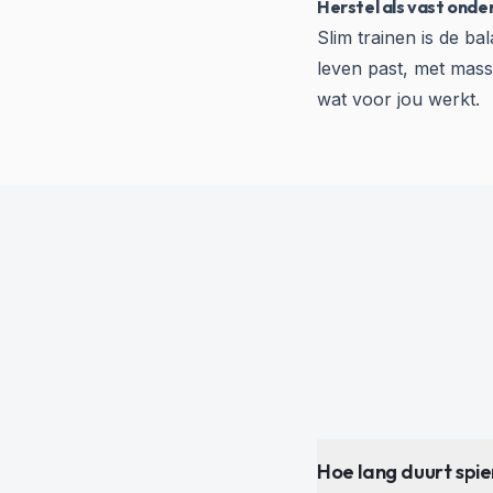
Herstel als vast onder
Slim trainen is de ba
leven past, met mas
wat voor jou werkt.
Hoe lang duurt spie