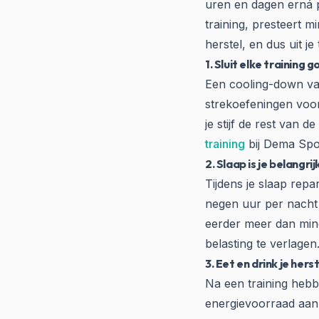
uren en dagen erná p
training, presteert m
herstel, en dus uit je 
1. Sluit elke training g
Een cooling-down van 
strekoefeningen voor
je stijf de rest van 
training
bij Dema Spo
2. Slaap is je belangr
Tijdens je slaap repa
negen uur per nacht
eerder meer dan minde
belasting te verlagen
3. Eet en drink je herst
Na een training hebb
energievoorraad aan 