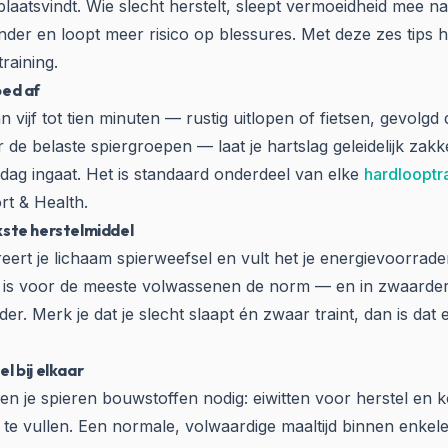
laatsvindt. Wie slecht herstelt, sleept vermoeidheid mee n
inder en loopt meer risico op blessures. Met deze zes tips ha
training.
oed af
vijf tot tien minuten — rustig uitlopen of fietsen, gevolgd
 de belaste spiergroepen — laat je hartslag geleidelijk za
de dag ingaat. Het is standaard onderdeel van elke
hardlooptr
rt & Health.
ijkste herstelmiddel
reert je lichaam spierweefsel en vult het je energievoorrad
 is voor de meeste volwassenen de norm — en in zwaardere
r. Merk je dat je slecht slaapt én zwaar traint, dan is dat
.
el bij elkaar
en je spieren bouwstoffen nodig: eiwitten voor herstel en 
te vullen. Een normale, volwaardige maaltijd binnen enkele