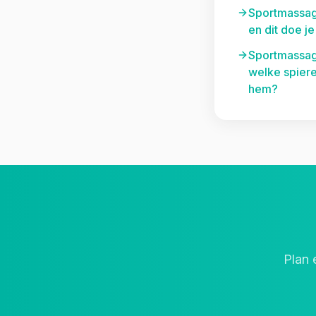
Sportmassage
en dit doe je
Sportmassag
welke spiere
hem?
Plan 