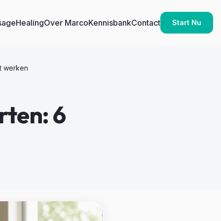
sage
Healing
Over Marco
Kennisbank
Contact
Start Nu
ht werken
rten: 6