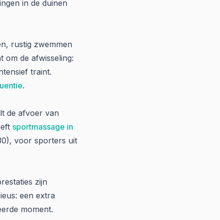
ingen in de duinen
tsen, rustig zwemmen
t om de afwisseling:
ensief traint.
quentie
.
lt de afvoer van
eft
sportmassage in
0), voor sporters uit
estaties zijn
ieus: een extra
keerde moment.