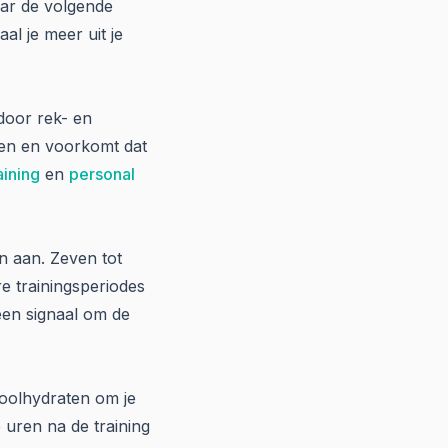
aar de volgende
al je meer uit je
 door rek- en
kken en voorkomt dat
aining
en
personal
en aan. Zeven tot
 trainingsperiodes
 een signaal om de
koolhydraten om je
 uren na de training