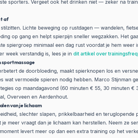
ste sporters. Vergeet ook het drinken niet — zeker na train
t af
t stilzitten. Lichte beweging op rustdagen — wandelen, fie
ing op gang en helpt spierpijn sneller wegzakken. Het gaa
te spiergroep minimaal een dag rust voordat je hem weer int
r week verstandig is, lees je in
dit artikel over trainingsfre
en sportmassage
erbetert de doorbloeding, maakt spierknopen los en versne
es wat vermoeide spieren nodig hebben. Marco Stijnman ge
ortegies op maandagavond (60 minuten € 55, 30 minuten € 3
al, Overveen en Aerdenhout.
nalen van je lichaam
heid, slechter slapen, prikkelbaarheid en teruglopende pr
t je meer vraagt dan je lichaam kan herstellen. Neem ze ser
e moment levert meer op dan een extra training op het ver